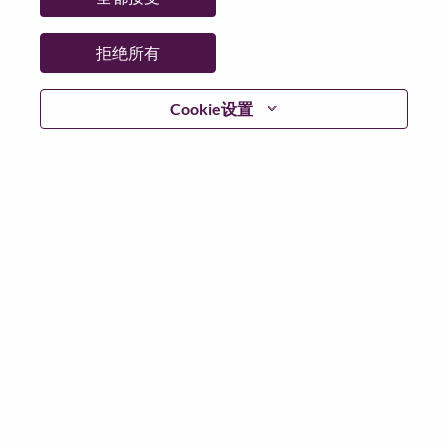
省:
Taipei City
市:
Taipei
拒绝所有
日期:
星期一, 6 月 29, 2026
工作性质:
Full-time
Cookie设置
其他工作城市
:
* Taiwan - Taipei City - Taipei
为什么选择联想
We are Lenovo. We do what we say. We own what we do.
We WOW our customers.
Lenovo is a US$83 billion revenue global technology
powerhouse, ranked #153 in the Fortune Global 500, and
serving millions of customers every day in 180 markets.
Focused on a bold vision to deliver Smarter Technology
for All, Lenovo has built on its success as the world’s