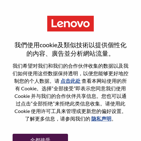
菜单
Senior AI Developer
我們使用cookie及類似技術以提供個性化
的內容、廣告並分析網站流量。
我们希望对我们和我们的合作伙伴收集的数据以及我
们如何使用这些数据保持透明，以便您能够更好地控
基本信息
制您的个人数据。请
点击此处
查看本网站使用的所
有 Cookie。选择“全部接受”即表示您同意我们使用
Cookie 并与我们的合作伙伴共享信息。您也可以通
职位编号:
WD00099514
过点击“全部拒绝”来拒绝此类信息收集。请使用此
工作领域:
Artificial Intelligence
Cookie 使用许可工具来管理或更新您的偏好设置。
国家/地区:
加拿大
了解更多信息，请参阅我们的
隐私声明
。
省:
Ontario
市:
Markham
全都接受