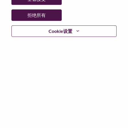
日期:
星期二, 6 月 9, 2026
工作性质:
Full-time
拒绝所有
其他工作城市
:
* Canada - Ontario - Markham
Cookie设置
为什么选择联想
We are Lenovo. We do what we say. We own what we do.
We WOW our customers.
Lenovo is a US$83 billion revenue global technology
powerhouse, ranked #153 in the Fortune Global 500, and
serving millions of customers every day in 180 markets.
Focused on a bold vision to deliver Smarter Technology
for All, Lenovo has built on its success as the world’s
largest PC company with a full-stack portfolio of AI-
enabled, AI-ready, and AI-optimized devices (PCs,