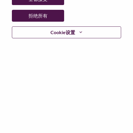
省:
North Carolina
市:
Morrisville
拒绝所有
日期:
星期三, 7 月 1, 2026
工作性质:
Full-time
Cookie设置
其他工作城市
:
* United States of America - North Carolina - Morrisville
为什么选择联想
We are Lenovo. We do what we say. We own what we do.
We WOW our customers.
Lenovo is a US$83 billion revenue global technology
powerhouse, ranked #153 in the Fortune Global 500, and
serving millions of customers every day in 180 markets.
Focused on a bold vision to deliver Smarter Technology
for All, Lenovo has built on its success as the world’s