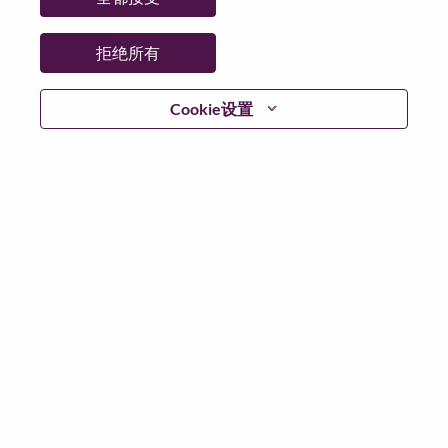
省:
North Carolina
市:
Morrisville
拒绝所有
日期:
星期二, 6 月 30, 2026
工作性质:
Full-time
Cookie设置
其他工作城市
:
* United States of America - North Carolina - Morrisville
为什么选择联想
We are Lenovo. We do what we say. We own what we do.
We WOW our customers.
Lenovo is a US$83 billion revenue global technology
powerhouse, ranked #153 in the Fortune Global 500, and
serving millions of customers every day in 180 markets.
Focused on a bold vision to deliver Smarter Technology
for All, Lenovo has built on its success as the world’s