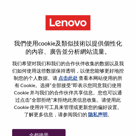
菜单
Senior Pre-Sales Solution
我們使用cookie及類似技術以提供個性化
Architect, Hybrid Cloud & AI
的內容、廣告並分析網站流量。
我们希望对我们和我们的合作伙伴收集的数据以及我
们如何使用这些数据保持透明，以便您能够更好地控
制您的个人数据。请
点击此处
查看本网站使用的所
有 Cookie。选择“全部接受”即表示您同意我们使用
基本信息
Cookie 并与我们的合作伙伴共享信息。您也可以通
过点击“全部拒绝”来拒绝此类信息收集。请使用此
Cookie 使用许可工具来管理或更新您的偏好设置。
职位编号:
WD00101509
了解更多信息，请参阅我们的
隐私声明
。
工作领域:
Services
国家/地区:
美国
全都接受