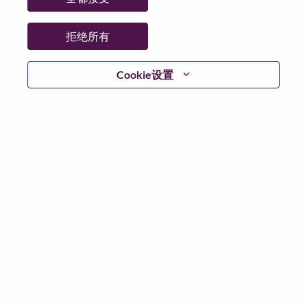
省:
North Carolina
市:
Morrisville
拒绝所有
日期:
星期三, 6 月 3, 2026
工作性质:
Full-time
Cookie设置
其他工作城市
:
* United States of America - North Carolina - Morrisville
为什么选择联想
We are Lenovo. We do what we say. We own what we do.
We WOW our customers.
Lenovo is a US$83 billion revenue global technology
powerhouse, ranked #153 in the Fortune Global 500, and
serving millions of customers every day in 180 markets.
Focused on a bold vision to deliver Smarter Technology
for All, Lenovo has built on its success as the world’s