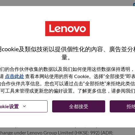
cookie及類似技術以提供個性化的內容、廣告並
量。
wn what we do. We WOW our customers.
们的合作伙伴收集的数据以及我们如何使用这些数据保持透明，
请
点击此处
查看本网站使用的所有 Cookie。选择“全部接受”
echnology powerhouse, ranked #196 in the Fortune Global
与我们的合作伙伴共享信息。您也可以通过点击“全部拒绝”来拒绝此类
 day in 180 markets. Focused on a bold vision to deliver
 使用许可工具来管理或更新您的偏好设置。了解更多信息，请参阅我
 on its success as the world’s largest PC company with a full-
d AI-optimized devices (PCs, workstations, smartphones,
okie设置
全都接受
拒
edge, high performance computing and software defined
ervices. Lenovo’s continued investment in world-changing
ustworthy, and smarter future for everyone, everywhere.
xchange under Lenovo Group Limited (HKSE: 992) (ADR: