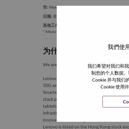
市:
Mexico D.F.
日期:
星期二, 5 月 26, 2026
其他工作城市
:
* Mexico
我們使用
为什么选择联想
We are Lenovo. We do what we say. We o
我们希望对我们和我
制您的个人数据。
Lenovo is a US$83 billion revenue global t
Cookie 并
500, and serving millions of customers every
Cookie
Smarter Technology for All, Lenovo has built
stack portfolio of AI-enabled, AI-ready, an
Co
tablets), infrastructure (server, storage, 
infrastructure), software, solutions, and s
innovation is building a more equitable, tr
Lenovo is listed on the Hong Kong stock e