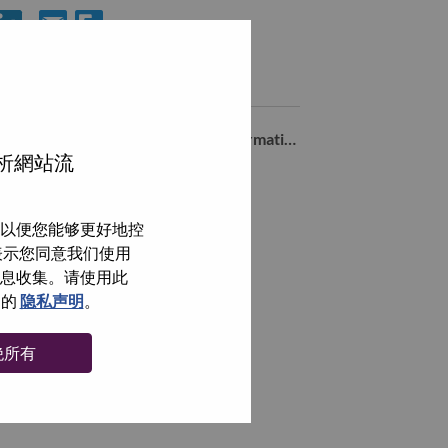
分享 Senior ServiceNow Developer 到LinkedIn
通过电子邮箱分享 Senior ServiceNow Developer 给朋友
类似职位
Project Manager - Business Transformation
分析網站流
Mexico D.F., Distrito Federal, 墨西哥,
浏览全部
以便您能够更好地控
即表示您同意我们使用
信息收集。请使用此
们的
隐私声明
。
绝所有