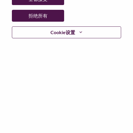
省:
North Carolina
市:
Morrisville
拒绝所有
日期:
星期三, 7 月 8, 2026
工作性质:
Full-time
Cookie设置
其他工作城市
:
* United States of America - Texas - Houston
* United States of America - Texas - San Antonio
* United States of America - Texas - Austin
* United States of America - Texas - Fort Worth
* United States of America - Texas - El Paso
* United States of America - Texas - McAllen
* United States of America - Texas - Denton
为什么选择联想
We are Lenovo. We do what we say. We own what we do.
We WOW our customers.