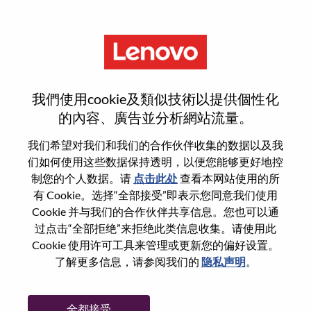
菜单
Senior Services Sales Executive
我們使用cookie及類似技術以提供個性化
- Oil & Gas Global Accounts
的內容、廣告並分析網站流量。
我们希望对我们和我们的合作伙伴收集的数据以及我
们如何使用这些数据保持透明，以便您能够更好地控
制您的个人数据。请
点击此处
查看本网站使用的所
有 Cookie。选择“全部接受”即表示您同意我们使用
基本信息
Cookie 并与我们的合作伙伴共享信息。您也可以通
过点击“全部拒绝”来拒绝此类信息收集。请使用此
Cookie 使用许可工具来管理或更新您的偏好设置。
职位编号:
WD00101098
了解更多信息，请参阅我们的
隐私声明
。
工作领域:
Sales
国家/地区:
美国
全都接受