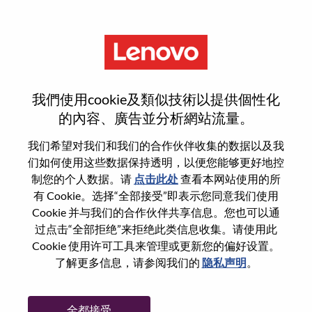
菜单
(Senior) System Specialist
我們使用cookie及類似技術以提供個性化
的內容、廣告並分析網站流量。
我们希望对我们和我们的合作伙伴收集的数据以及我
们如何使用这些数据保持透明，以便您能够更好地控
基本信息
制您的个人数据。请
点击此处
查看本网站使用的所
有 Cookie。选择“全部接受”即表示您同意我们使用
Cookie 并与我们的合作伙伴共享信息。您也可以通
职位编号:
WD00100122
过点击“全部拒绝”来拒绝此类信息收集。请使用此
工作领域:
Services
Cookie 使用许可工具来管理或更新您的偏好设置。
国家/地区:
中国香港
了解更多信息，请参阅我们的
隐私声明
。
市:
Hong Kong
日期:
星期五, 6 月 5, 2026
全都接受