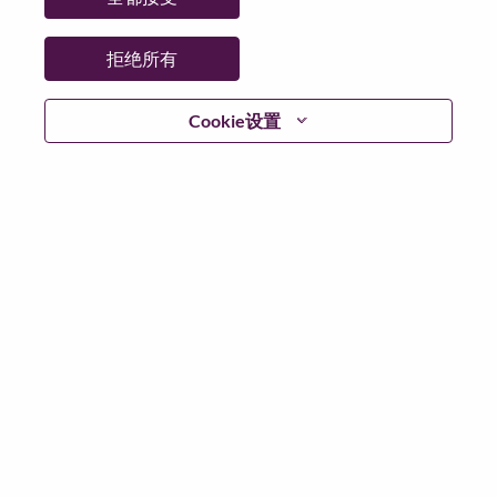
工作性质:
Full-time
其他工作城市
:
拒绝所有
* Hong Kong
Cookie设置
为什么选择联想
We are Lenovo. We do what we say. We own what we do.
We WOW our customers.
Lenovo is a US$83 billion revenue global technology
powerhouse, ranked #196 in the Fortune Global 500, and
serving millions of customers every day in 180 markets.
Focused on a bold vision to deliver Smarter Technology
for All, Lenovo has built on its success as the world’s
largest PC company with a full-stack portfolio of AI-
enabled, AI-ready, and AI-optimized devices (PCs,
workstations, smartphones, tablets), infrastructure