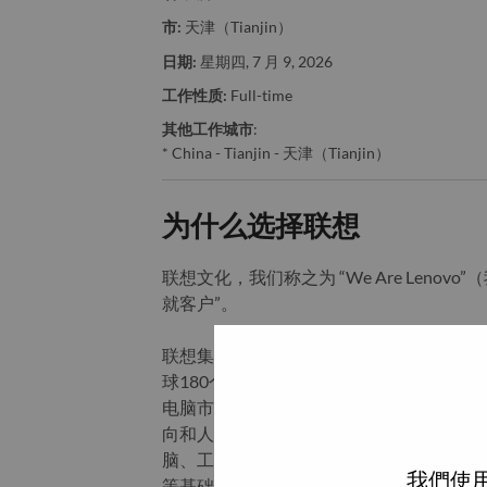
市:
天津（Tianjin）
日期:
星期四, 7 月 9, 2026
工作性质:
Full-time
其他工作城市
:
* China - Tianjin - 天津（Tianjin）
为什么选择联想
联想文化，我们称之为 “We Are Len
就客户”。
联想集团是一家年收入830亿美元的全球化
球180个市场数以百万计的客户。为实现“
电脑市场冠军地位的基础上，积极构建全
向和人工智能优化的终端、基础设施、软
脑、工作站、智能手机、平板电脑等终端
我們使用
等基础设施产品。这一变革与联想改变世