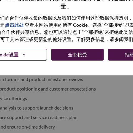
量。
香港交易所上市（港交所：992）（美国预托证券代号：
们的合作伙伴收集的数据以及我们如何使用这些数据保持透明，
请
点击此处
查看本网站使用的所有 Cookie。选择“全部接受”
vo.com
，并关注“联想集团”微博及微信公众号等社交媒体官
与我们的合作伙伴共享信息。您也可以通过点击“全部拒绝”来拒绝此类
联想最新动态。
 使用许可工具来管理或更新您的偏好设置。了解更多信息，请参阅我
okie设置
全都接受
拒
ion forums and product milestone reviews
 product positioning and customer expectations
vice offerings
 analysis to support launch decisions
re support and service readiness plan
and ensure on‑time delivery