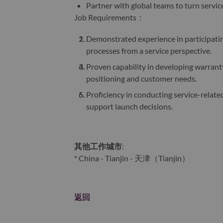
Partner with global teams to turn servi
Job Requirements：
Demonstrated experience in participati
processes from a service perspective.
Proven capability in developing warranty
positioning and customer needs.
Proficiency in conducting service-related
support launch decisions.
其他工作城市
:
* China - Tianjin - 天津（Tianjin）
返回