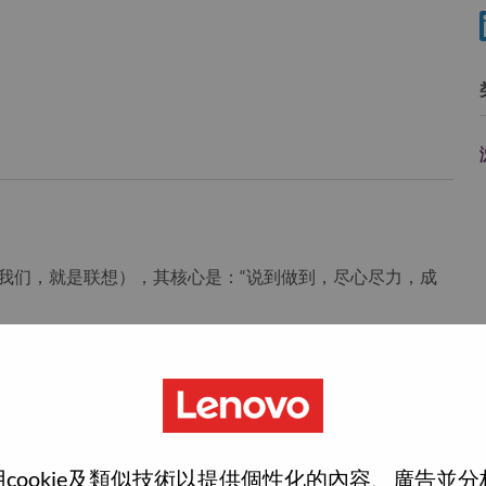
ovo”（我们，就是联想），其核心是：“说到做到，尽心尽力，成
科技巨头，位列《财富》世界500强第196名，服务遍布全
智能，为每一个可能” 的公司愿景，联想在不断夯实全球个人
栈式的计算能力，现已拥有包括人工智能赋能、人工智能导
件、解决方案和服务在内的完整产品路线图，包括个人电
产品，服务器、存储、边缘计算、高性能计算以及软件定义
cookie及類似技術以提供個性化的內容、廣告並
界的创新一起，共同为世界各地的人们成就一个更加包容、