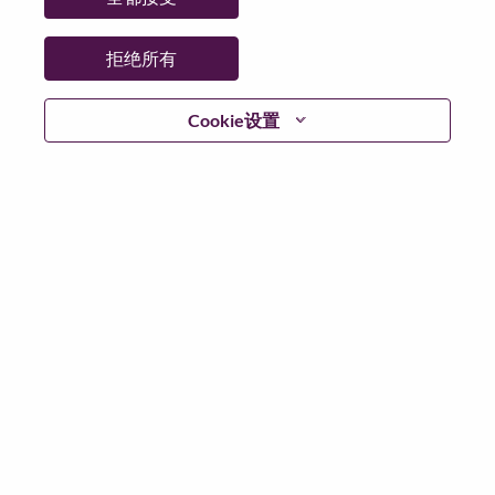
日期:
星期二, 6 月 30, 2026
工作性质:
Full-time
拒绝所有
其他工作城市
:
* Taiwan - Taipei City - Taipei
Cookie设置
为什么选择联想
We are Lenovo. We do what we say. We own what we do.
We WOW our customers.
Lenovo is a US$83 billion revenue global technology
powerhouse, ranked #196 in the Fortune Global 500, and
serving millions of customers every day in 180 markets.
Focused on a bold vision to deliver Smarter Technology
for All, Lenovo has built on its success as the world’s
largest PC company with a full-stack portfolio of AI-
enabled, AI-ready, and AI-optimized devices (PCs,