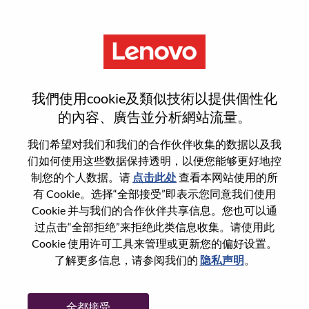
菜单
Signal Integrity Engineer
我們使用cookie及類似技術以提供個性化
的內容、廣告並分析網站流量。
我们希望对我们和我们的合作伙伴收集的数据以及我
们如何使用这些数据保持透明，以便您能够更好地控
基本信息
制您的个人数据。请
点击此处
查看本网站使用的所
有 Cookie。选择“全部接受”即表示您同意我们使用
Cookie 并与我们的合作伙伴共享信息。您也可以通
职位编号:
WD00101465
过点击“全部拒绝”来拒绝此类信息收集。请使用此
工作领域:
Hardware Engineering
Cookie 使用许可工具来管理或更新您的偏好设置。
国家/地区:
中国台湾
了解更多信息，请参阅我们的
隐私声明
。
省:
Taipei City
市:
Taipei
全都接受