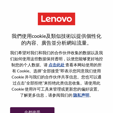
菜单
Software Engineer
我們使用cookie及類似技術以提供個性化
的內容、廣告並分析網站流量。
我们希望对我们和我们的合作伙伴收集的数据以及我
们如何使用这些数据保持透明，以便您能够更好地控
基本信息
制您的个人数据。请
点击此处
查看本网站使用的所
有 Cookie。选择“全部接受”即表示您同意我们使用
Cookie 并与我们的合作伙伴共享信息。您也可以通
职位编号:
WD00100666
过点击“全部拒绝”来拒绝此类信息收集。请使用此
工作领域:
Software Engineering
Cookie 使用许可工具来管理或更新您的偏好设置。
国家/地区:
罗马尼亚
了解更多信息，请参阅我们的
隐私声明
。
市:
Bucharest
日期:
星期四, 8 月 6, 2026
全都接受