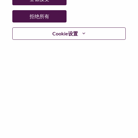
工作性质:
Full-time
其他工作城市
:
拒绝所有
* Romania
Cookie设置
为什么选择联想
We are Lenovo. We do what we say. We own what we do.
We WOW our customers.
Lenovo is a US$83 billion revenue global technology
powerhouse, ranked #153 in the Fortune Global 500, and
serving millions of customers every day in 180 markets.
Focused on a bold vision to deliver Smarter Technology
for All, Lenovo has built on its success as the world’s
largest PC company with a full-stack portfolio of AI-
enabled, AI-ready, and AI-optimized devices (PCs,
workstations, smartphones, tablets), infrastructure