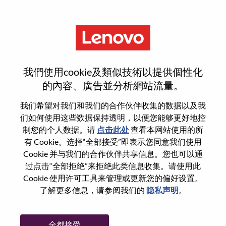
菜单
Solution Sales Specialist –
我們使用cookie及類似技術以提供個性化
Strategic Accounts [LPS]
的內容、廣告並分析網站流量。
我们希望对我们和我们的合作伙伴收集的数据以及我
们如何使用这些数据保持透明，以便您能够更好地控
制您的个人数据。请
点击此处
查看本网站使用的所
有 Cookie。选择“全部接受”即表示您同意我们使用
基本信息
Cookie 并与我们的合作伙伴共享信息。您也可以通
过点击“全部拒绝”来拒绝此类信息收集。请使用此
Cookie 使用许可工具来管理或更新您的偏好设置。
职位编号:
100016990
了解更多信息，请参阅我们的
隐私声明
。
工作领域:
Sales
国家/地区:
中国香港
全都接受