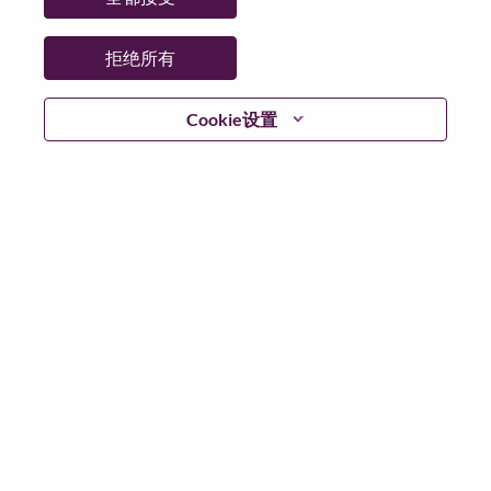
市:
Hong Kong
日期:
星期五, 5 月 29, 2026
拒绝所有
其他工作城市
:
* Hong Kong
Cookie设置
为什么选择联想
We are Lenovo. We do what we say. We own what we do.
We WOW our customers.
Lenovo is a US$83 billion revenue global technology
powerhouse, ranked #153 in the Fortune Global 500, and
serving millions of customers every day in 180 markets.
Focused on a bold vision to deliver Smarter Technology
for All, Lenovo has built on its success as the world’s
largest PC company with a full-stack portfolio of AI-
enabled, AI-ready, and AI-optimized devices (PCs,