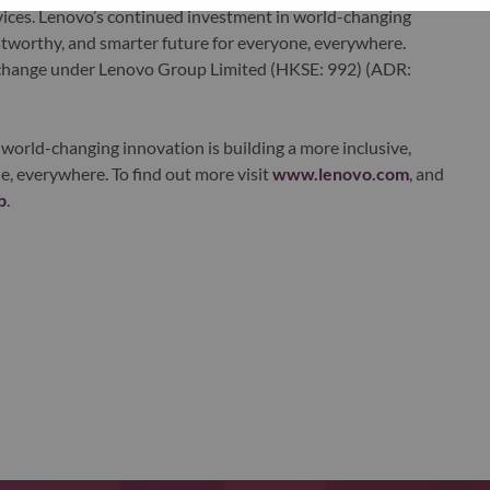
ervices. Lenovo’s continued investment in world-changing
ustworthy, and smarter future for everyone, everywhere.
xchange under Lenovo Group Limited (HKSE: 992) (ADR:
world-changing innovation is building a more inclusive,
e, everywhere. To find out more visit
www.lenovo.com
, and
b
.