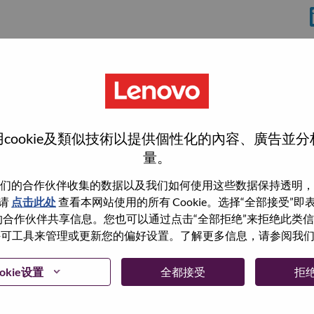
分
cookie及類似技術以提供個性化的內容、廣告並
量。
们的合作伙伴收集的数据以及我们如何使用这些数据保持透明，
请
点击此处
查看本网站使用的所有 Cookie。选择“全部接受”
wn what we do. We WOW our customers.
与我们的合作伙伴共享信息。您也可以通过点击“全部拒绝”来拒绝此类
 使用许可工具来管理或更新您的偏好设置。了解更多信息，请参阅我
echnology powerhouse, ranked #153 in the Fortune Global
 day in 180 markets. Focused on a bold vision to deliver
okie设置
全都接受
拒
 on its success as the world’s largest PC company with a full-
d AI-optimized devices (PCs, workstations, smartphones,
edge, high performance computing and software defined