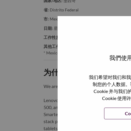
国家/地区:
墨西哥
省:
Distrito Federal
市:
Mexico D.F.
日期:
星期四, 5 月 28, 2026
工作性质:
Full-time
其他工作城市
:
* Mexico
我們使用
为什么选择联想
我们希望对我们和我
制您的个人数据。
We are Lenovo. We do what we say. We o
Cookie 并
Cookie
Lenovo is a US$83 billion revenue global t
500, and serving millions of customers every
Co
Smarter Technology for All, Lenovo has built
stack portfolio of AI-enabled, AI-ready, an
tablets), infrastructure (server, storage, 