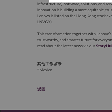
infrastructure), software, solutions, and s
innovation is building a more equitable, tr
Lenovo is listed on the Hong Kong stock e
LNVGY).
This transformation together with Lenovo’s 
trustworthy, and smarter future for everyon
read about the latest news via our
StoryHu
其他工作城市
:
* Mexico
返回