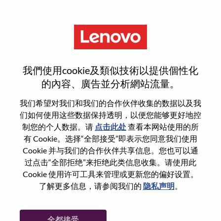
菜单
Solutions & Services Executive
我們使用cookie及類似技術以提供個性化
(SSE) M/f/d – Smart
的內容、廣告並分析網站流量。
Manufacturing, EMEA
我们希望对我们和我们的合作伙伴收集的数据以及我
们如何使用这些数据保持透明，以便您能够更好地控
制您的个人数据。请
点击此处
查看本网站使用的所
有 Cookie。选择“全部接受”即表示您同意我们使用
Cookie 并与我们的合作伙伴共享信息。您也可以通
过点击“全部拒绝”来拒绝此类信息收集。请使用此
基本信息
Cookie 使用许可工具来管理或更新您的偏好设置。
了解更多信息，请参阅我们的
隐私声明
。
职位编号:
WD00100134
工作领域:
Sales
全都接受