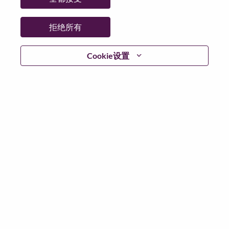
国家/地区:
德国
市:
Stuttgart
拒绝所有
日期:
星期二, 6 月 30, 2026
Cookie设置
工作性质:
Full-time
其他工作城市
:
* Germany
为什么选择联想
We are Lenovo. We do what we say. We own what we do.
We WOW our customers.
Lenovo is a US$83 billion revenue global technology
powerhouse, ranked #153 in the Fortune Global 500, and
serving millions of customers every day in 180 markets.
Focused on a bold vision to deliver Smarter Technology