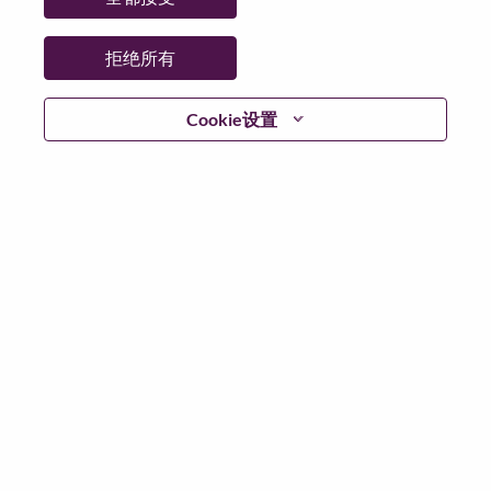
省:
North Carolina
市:
Morrisville
拒绝所有
日期:
星期五, 6 月 26, 2026
工作性质:
Full-time
Cookie设置
其他工作城市
:
* United States of America - North Carolina - Morrisville
为什么选择联想
We are Lenovo. We do what we say. We own what we do.
We WOW our customers.
Lenovo is a US$83 billion revenue global technology
powerhouse, ranked #153 in the Fortune Global 500, and
serving millions of customers every day in 180 markets.
Focused on a bold vision to deliver Smarter Technology
for All, Lenovo has built on its success as the world’s