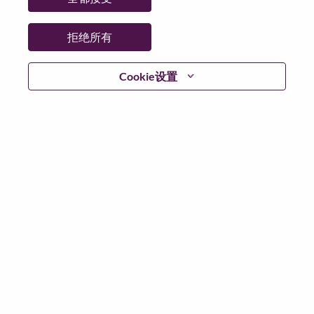
日期:
星期二, 6 月 30, 2026
工作性质:
Full-time
拒绝所有
其他工作城市
:
* United States of America - North Carolina - Morrisville
Cookie设置
为什么选择联想
We are Lenovo. We do what we say. We own what we do.
We WOW our customers.
Lenovo is a US$83 billion revenue global technology
powerhouse, ranked #153 in the Fortune Global 500, and
serving millions of customers every day in 180 markets.
Focused on a bold vision to deliver Smarter Technology
for All, Lenovo has built on its success as the world’s
largest PC company with a full-stack portfolio of AI-
enabled, AI-ready, and AI-optimized devices (PCs,