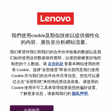
菜单
Sr. Firmware Engineer, UEFI
我們使用cookie及類似技術以提供個性化
的內容、廣告並分析網站流量。
我们希望对我们和我们的合作伙伴收集的数据以及我
们如何使用这些数据保持透明，以便您能够更好地控
基本信息
制您的个人数据。请
点击此处
查看本网站使用的所
有 Cookie。选择“全部接受”即表示您同意我们使用
Cookie 并与我们的合作伙伴共享信息。您也可以通
职位编号:
WD00098402
过点击“全部拒绝”来拒绝此类信息收集。请使用此
工作领域:
Hardware Engineering
Cookie 使用许可工具来管理或更新您的偏好设置。
国家/地区:
美国
了解更多信息，请参阅我们的
隐私声明
。
省:
North Carolina
市:
Morrisville
全都接受