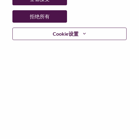
省:
North Carolina
市:
Morrisville
拒绝所有
日期:
星期五, 5 月 8, 2026
工作性质:
Full-time
Cookie设置
其他工作城市
:
* United States of America - North Carolina - Morrisville
为什么选择联想
We are Lenovo. We do what we say. We own what we do.
We WOW our customers.
Lenovo is a US$83 billion revenue global technology
powerhouse, ranked #153 in the Fortune Global 500, and
serving millions of customers every day in 180 markets.
Focused on a bold vision to deliver Smarter Technology
for All, Lenovo has built on its success as the world’s