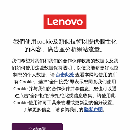
菜单
Senior Customer Program
我們使用cookie及類似技術以提供個性化
Manager – CSP Accounts
的內容、廣告並分析網站流量。
我们希望对我们和我们的合作伙伴收集的数据以及我
们如何使用这些数据保持透明，以便您能够更好地控
制您的个人数据。请
点击此处
查看本网站使用的所
有 Cookie。选择“全部接受”即表示您同意我们使用
基本信息
Cookie 并与我们的合作伙伴共享信息。您也可以通
过点击“全部拒绝”来拒绝此类信息收集。请使用此
Cookie 使用许可工具来管理或更新您的偏好设置。
职位编号:
WD00098563
了解更多信息，请参阅我们的
隐私声明
。
工作领域:
Hardware Engineering
国家/地区:
美国
全都接受