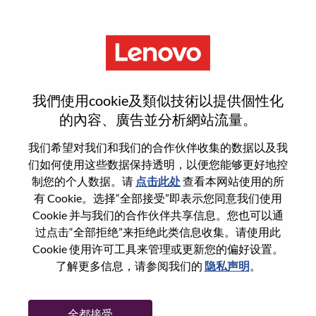
菜单
Senior Sales Engineer
我們使用cookie及類似技術以提供個性化
的內容、廣告並分析網站流量。
我们希望对我们和我们的合作伙伴收集的数据以及我
们如何使用这些数据保持透明，以便您能够更好地控
基本信息
制您的个人数据。请
点击此处
查看本网站使用的所
有 Cookie。选择“全部接受”即表示您同意我们使用
Cookie 并与我们的合作伙伴共享信息。您也可以通
职位编号:
WD00101561
过点击“全部拒绝”来拒绝此类信息收集。请使用此
工作领域:
Sales
Cookie 使用许可工具来管理或更新您的偏好设置。
国家/地区:
美国
了解更多信息，请参阅我们的
隐私声明
。
省:
North Carolina
市:
Morrisville
全都接受