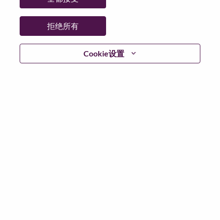
日期:
星期一, 6 月 29, 2026
工作性质:
Full-time
拒绝所有
其他工作城市
:
* United States of America - Illinois - Chicago
Cookie设置
* United States of America - Pennsylvania - Pittsburgh
* United States of America - Ohio - Cincinnati
* United States of America - Indiana - Indianapolis
* United States of America - Tennessee - Nashville
为什么选择联想
We are Lenovo. We do what we say. We own what we do.
We WOW our customers.
Lenovo is a US$83 billion revenue global technology
powerhouse, ranked #196 in the Fortune Global 500, and
serving millions of customers every day in 180 markets.