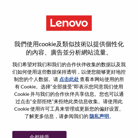
菜单
Gerente De Serviços Sr
我們使用cookie及類似技術以提供個性化
的內容、廣告並分析網站流量。
我们希望对我们和我们的合作伙伴收集的数据以及我
们如何使用这些数据保持透明，以便您能够更好地控
基本信息
制您的个人数据。请
点击此处
查看本网站使用的所
有 Cookie。选择“全部接受”即表示您同意我们使用
Cookie 并与我们的合作伙伴共享信息。您也可以通
职位编号:
WD00099815
过点击“全部拒绝”来拒绝此类信息收集。请使用此
工作领域:
Information Technology
Cookie 使用许可工具来管理或更新您的偏好设置。
国家/地区:
巴西
了解更多信息，请参阅我们的
隐私声明
。
省:
São Paulo
市:
Sao Paulo
全都接受