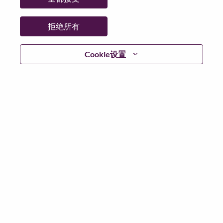
日期:
星期一, 6 月 1, 2026
工作性质:
Full-time
拒绝所有
其他工作城市
:
* Brazil - São Paulo - São Paulo
Cookie设置
* Brazil - São Paulo - Sao Paulo
为什么选择联想
We are Lenovo. We do what we say. We own what we do.
We WOW our customers.
Lenovo is a US$83 billion revenue global technology
powerhouse, ranked #153 in the Fortune Global 500, and
serving millions of customers every day in 180 markets.
Focused on a bold vision to deliver Smarter Technology
for All, Lenovo has built on its success as the world’s
largest PC company with a full-stack portfolio of AI-