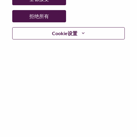
日期:
星期三, 7 月 1, 2026
工作性质:
Full-time
拒绝所有
其他工作城市
:
* Malaysia
Cookie设置
为什么选择联想
We are Lenovo. We do what we say. We own what we do.
We WOW our customers.
Lenovo is a US$83 billion revenue global technology
powerhouse, ranked #153 in the Fortune Global 500, and
serving millions of customers every day in 180 markets.
Focused on a bold vision to deliver Smarter Technology
for All, Lenovo has built on its success as the world’s
largest PC company with a full-stack portfolio of AI-
enabled, AI-ready, and AI-optimized devices (PCs,