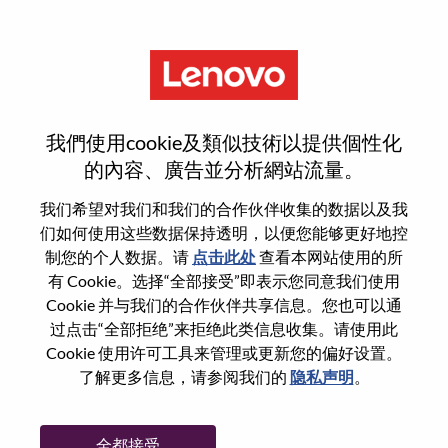
菜单
Staff Data Engineer
我們使用cookie及類似技術以提供個性化
的內容、廣告並分析網站流量。
我们希望对我们和我们的合作伙伴收集的数据以及我
们如何使用这些数据保持透明，以便您能够更好地控
基本信息
制您的个人数据。请
点击此处
查看本网站使用的所
有 Cookie。选择“全部接受”即表示您同意我们使用
Cookie 并与我们的合作伙伴共享信息。您也可以通
职位编号:
WD00099274
过点击“全部拒绝”来拒绝此类信息收集。请使用此
工作领域:
Data Management and Analytics
Cookie 使用许可工具来管理或更新您的偏好设置。
国家/地区:
马来西亚
了解更多信息，请参阅我们的
隐私声明
。
省:
Wilayah Persekutuan Kuala Lumpur
市:
Kuala Lumpur
全都接受