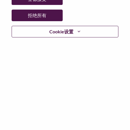
省:
Taipei City
市:
中山（Zhongshan）
拒绝所有
日期:
星期一, 6 月 8, 2026
工作性质:
Full-time
Cookie设置
其他工作城市
:
* Taiwan - Taipei City
为什么选择联想
We are Lenovo. We do what we say. We own what we do.
We WOW our customers.
Lenovo is a US$83 billion revenue global technology
powerhouse, ranked #196 in the Fortune Global 500, and
serving millions of customers every day in 180 markets.
Focused on a bold vision to deliver Smarter Technology
for All, Lenovo has built on its success as the world’s