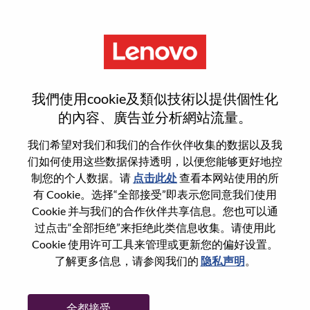
菜单
Staff Engineer, Firmware /
我們使用cookie及類似技術以提供個性化
Embedded (UEFI BIOS)
的內容、廣告並分析網站流量。
我们希望对我们和我们的合作伙伴收集的数据以及我
们如何使用这些数据保持透明，以便您能够更好地控
制您的个人数据。请
点击此处
查看本网站使用的所
有 Cookie。选择“全部接受”即表示您同意我们使用
基本信息
Cookie 并与我们的合作伙伴共享信息。您也可以通
过点击“全部拒绝”来拒绝此类信息收集。请使用此
Cookie 使用许可工具来管理或更新您的偏好设置。
职位编号:
WD00099343
了解更多信息，请参阅我们的
隐私声明
。
工作领域:
Hardware Engineering
国家/地区:
中国台湾
全都接受