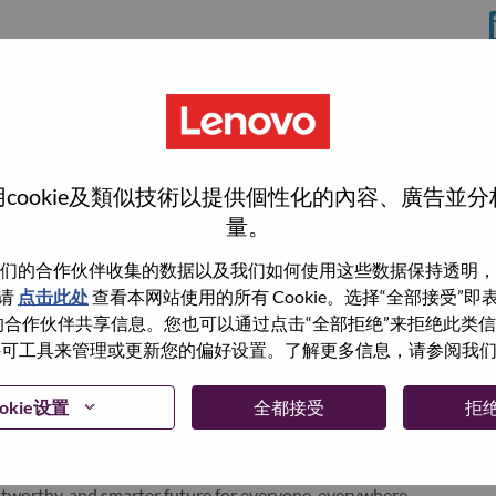
分
rrisville
cookie及類似技術以提供個性化的內容、廣告並
量。
们的合作伙伴收集的数据以及我们如何使用这些数据保持透明，
wn what we do. We WOW our customers.
请
点击此处
查看本网站使用的所有 Cookie。选择“全部接受”
与我们的合作伙伴共享信息。您也可以通过点击“全部拒绝”来拒绝此类
echnology powerhouse, ranked #153 in the Fortune Global
 使用许可工具来管理或更新您的偏好设置。了解更多信息，请参阅我
 day in 180 markets. Focused on a bold vision to deliver
 on its success as the world’s largest PC company with a full-
okie设置
全都接受
拒
d AI-optimized devices (PCs, workstations, smartphones,
edge, high performance computing and software defined
ervices. Lenovo’s continued investment in world-changing
ustworthy, and smarter future for everyone, everywhere.