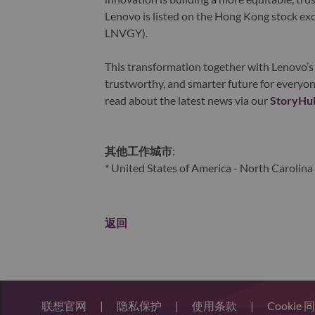
Lenovo is listed on the Hong Kong stock e
LNVGY).
This transformation together with Lenovo’s 
trustworthy, and smarter future for everyon
read about the latest news via our
StoryHu
其他工作城市
:
* United States of America - North Carolina 
返回
联想官网
|
隐私保护
|
使用条款
|
Cookie