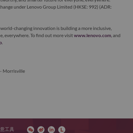
xchange under Lenovo Group Limited (HKSE: 992) (ADR:
world-changing innovation is building a more inclusive,
e, everywhere. To find out more visit
www.lenovo.com
, and
b
.
- Morrisville
 同意工具