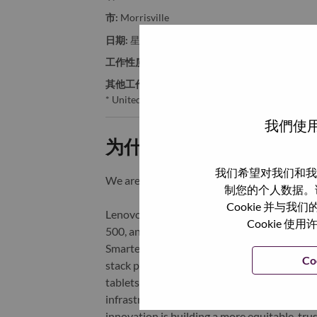
市:
Morrisville
日期:
星期一, 6 月 1, 2026
工作性质:
Full-time
其他工作城市
:
* United States of America - North Carolina - Mo
我們使用
为什么选择联想
我们希望对我们和我
We are Lenovo. We do what we say. We o
制您的个人数据。
Cookie 并
Lenovo is a US$83 billion revenue global t
Cookie
500, and serving millions of customers every
Smarter Technology for All, Lenovo has built
Co
stack portfolio of AI-enabled, AI-ready, an
tablets), infrastructure (server, storage, 
infrastructure), software, solutions, and s
innovation is building a more equitable, tr