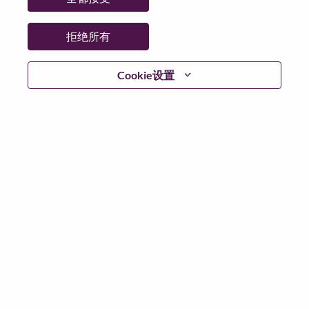
日期:
星期二, 7 月 14, 2026
工作性质:
Full-time
拒绝所有
其他工作城市
:
* United States of America - North Carolina - Morrisville
Cookie设置
为什么选择联想
We are Lenovo. We do what we say. We own what we do.
We WOW our customers.
Lenovo is a US$83 billion revenue global technology
powerhouse, ranked #153 in the Fortune Global 500, and
serving millions of customers every day in 180 markets.
Focused on a bold vision to deliver Smarter Technology
for All, Lenovo has built on its success as the world’s
largest PC company with a full-stack portfolio of AI-
enabled, AI-ready, and AI-optimized devices (PCs,