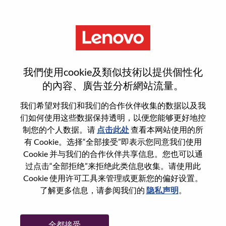
菜单
Strategic Project Management
我們使用cookie及類似技術以提供個性化
的內容、廣告並分析網站流量。
我们希望对我们和我们的合作伙伴收集的数据以及我
们如何使用这些数据保持透明，以便您能够更好地控
基本信息
制您的个人数据。请
点击此处
查看本网站使用的所
有 Cookie。选择“全部接受”即表示您同意我们使用
Cookie 并与我们的合作伙伴共享信息。您也可以通
职位编号:
WD00099583
过点击“全部拒绝”来拒绝此类信息收集。请使用此
工作领域:
Project Management
Cookie 使用许可工具来管理或更新您的偏好设置。
国家/地区:
美国
了解更多信息，请参阅我们的
隐私声明
。
省:
North Carolina
市:
Morrisville
全都接受