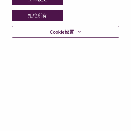
日期:
星期一, 6 月 22, 2026
工作性质:
Full-time
拒绝所有
其他工作城市
:
* Canada - Quebec - Montréal
Cookie设置
为什么选择联想
We are Lenovo. We do what we say. We own what we do.
We WOW our customers.
Lenovo is a US$83 billion revenue global technology
powerhouse, ranked #153 in the Fortune Global 500, and
serving millions of customers every day in 180 markets.
Focused on a bold vision to deliver Smarter Technology
for All, Lenovo has built on its success as the world’s
largest PC company with a full-stack portfolio of AI-
enabled, AI-ready, and AI-optimized devices (PCs,