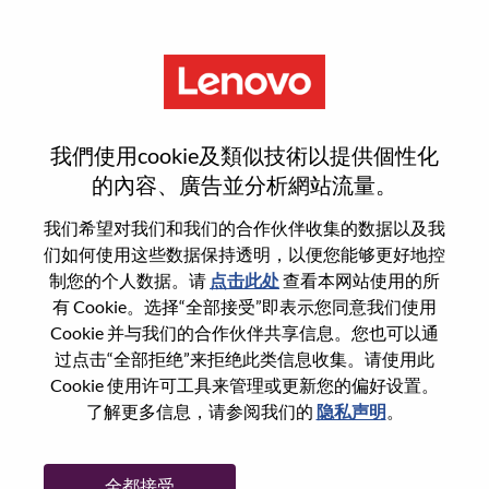
菜单
Technical Consultant
我們使用cookie及類似技術以提供個性化
的內容、廣告並分析網站流量。
我们希望对我们和我们的合作伙伴收集的数据以及我
们如何使用这些数据保持透明，以便您能够更好地控
基本信息
制您的个人数据。请
点击此处
查看本网站使用的所
有 Cookie。选择“全部接受”即表示您同意我们使用
Cookie 并与我们的合作伙伴共享信息。您也可以通
职位编号:
WD00099908
过点击“全部拒绝”来拒绝此类信息收集。请使用此
工作领域:
Services
Cookie 使用许可工具来管理或更新您的偏好设置。
国家/地区:
加拿大
了解更多信息，请参阅我们的
隐私声明
。
省:
Quebec
市:
Montreal
全都接受