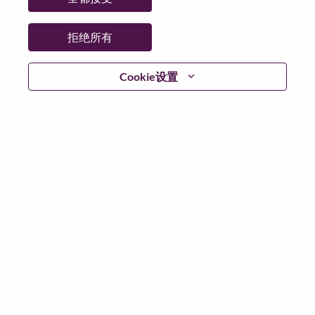
工作性质:
Full-time
其他工作城市
:
拒绝所有
* Hong Kong
Cookie设置
为什么选择联想
We are Lenovo. We do what we say. We own what we do.
We WOW our customers.
Lenovo is a US$83 billion revenue global technology
powerhouse, ranked #153 in the Fortune Global 500, and
serving millions of customers every day in 180 markets.
Focused on a bold vision to deliver Smarter Technology
for All, Lenovo has built on its success as the world’s
largest PC company with a full-stack portfolio of AI-
enabled, AI-ready, and AI-optimized devices (PCs,
workstations, smartphones, tablets), infrastructure