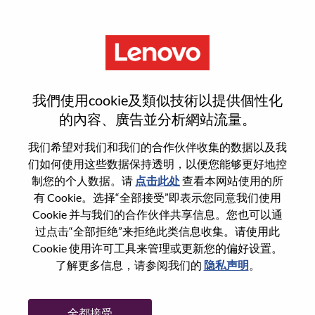
菜单
Technical Officer, Broadcast
我們使用cookie及類似技術以提供個性化
的內容、廣告並分析網站流量。
我们希望对我们和我们的合作伙伴收集的数据以及我
们如何使用这些数据保持透明，以便您能够更好地控
基本信息
制您的个人数据。请
点击此处
查看本网站使用的所
有 Cookie。选择“全部接受”即表示您同意我们使用
Cookie 并与我们的合作伙伴共享信息。您也可以通
职位编号:
WD00098120
过点击“全部拒绝”来拒绝此类信息收集。请使用此
工作领域:
媒体
Cookie 使用许可工具来管理或更新您的偏好设置。
国家/地区:
中国香港
了解更多信息，请参阅我们的
隐私声明
。
市:
Hong Kong
日期:
星期四, 5 月 21, 2026
全都接受