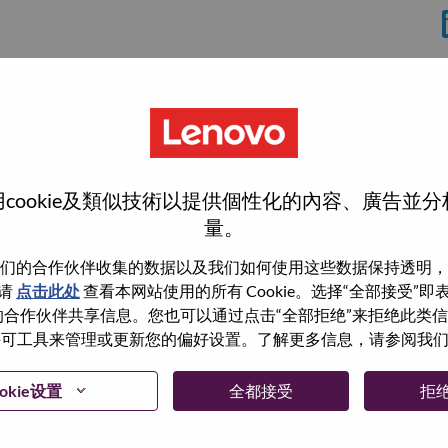
cookie及類似技術以提供個性化的內容、廣告並
量。
们的合作伙伴收集的数据以及我们如何使用这些数据保持透明，
wn what we do. We WOW our customers.
请
点击此处
查看本网站使用的所有 Cookie。选择“全部接受”
与我们的合作伙伴共享信息。您也可以通过点击“全部拒绝”来拒绝此类
echnology powerhouse, ranked #153 in the Fortune Global
 使用许可工具来管理或更新您的偏好设置。了解更多信息，请参阅我
 day in 180 markets. Focused on a bold vision to deliver
 on its success as the world’s largest PC company with a full-
okie设置
全都接受
拒
d AI-optimized devices (PCs, workstations, smartphones,
edge, high performance computing and software defined
ervices. Lenovo’s continued investment in world-changing