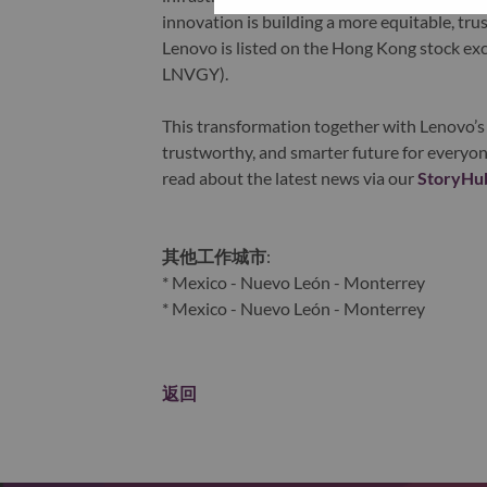
innovation is building a more equitable, tr
Lenovo is listed on the Hong Kong stock e
LNVGY).
This transformation together with Lenovo’s 
trustworthy, and smarter future for everyon
read about the latest news via our
StoryHu
其他工作城市
:
* Mexico - Nuevo León - Monterrey
* Mexico - Nuevo León - Monterrey
返回