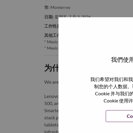
市:
Monterrey
日期:
星期五, 7 月 3, 2026
工作性质:
Full-time
其他工作城市
:
* Mexico - Nuevo León - Monterrey
* Mexico - Nuevo León - Monterrey
我們使用
为什么选择联想
我们希望对我们和我
We are Lenovo. We do what we say. We o
制您的个人数据。
Cookie 并
Lenovo is a US$83 billion revenue global t
Cookie
500, and serving millions of customers every
Smarter Technology for All, Lenovo has built
Co
stack portfolio of AI-enabled, AI-ready, an
tablets), infrastructure (server, storage, 
infrastructure), software, solutions, and s