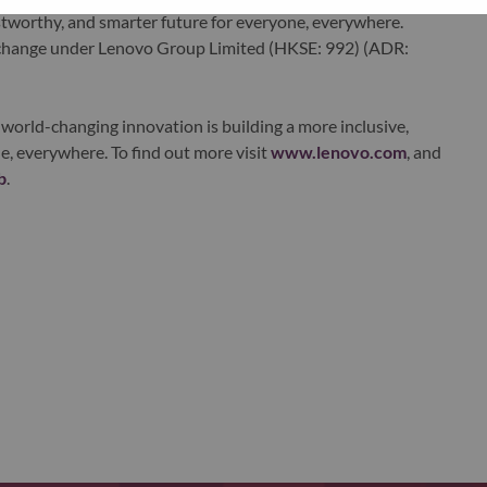
ustworthy, and smarter future for everyone, everywhere.
xchange under Lenovo Group Limited (HKSE: 992) (ADR:
world-changing innovation is building a more inclusive,
e, everywhere. To find out more visit
www.lenovo.com
, and
b
.