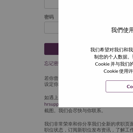
密码
我們使用
登陆
我们希望对我们和我
制您的个人数据。
忘记密码了？
Cookie 并
Cookie
若你曾近期申请过我们的职位，你的电子邮
设定你的登入资料。
Co
如遇上登录问题或无法注册为新用户时，
hrsupport@lenovo.com
请在邮件的主题注明“App
截图。我们会尽快与你联系。
我们非常荣幸和你分享我们全新的求职页
职位状态，订阅新职位发布资讯，了解工