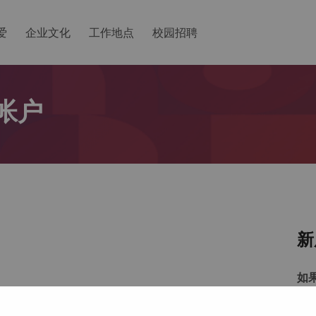
爱
企业文化
工作地点
校园招聘
帐户
新
如
以