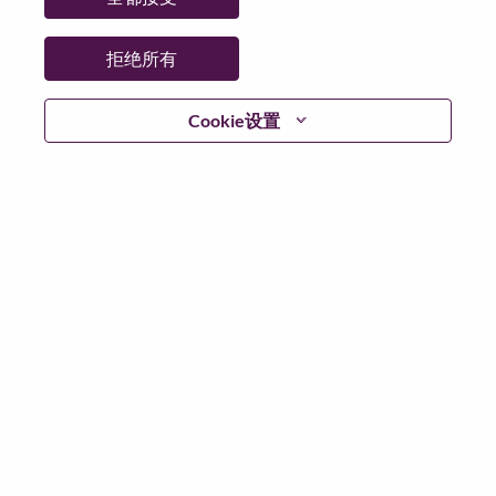
拒绝所有
登陆
Cookie设置
忘记密码了？
若你曾近期申请过我们的职位，你的电子邮箱将留存于
系统中；你可以选择“忘记密码”重新设定你的登入资料。
如遇上登录问题或无法注册为新用户时，请联系我们的
人力资源团队
hrsupport@lenovo.com
请在邮件的主题注
明“Application login issue”, 并提供你遇到的问题及截图。
我们会尽快与你联系。
我们非常荣幸和你分享我们全新的求职页面，你可以通
过全新的功能，随时查看你所申请的职位状态，订阅新
职位发布资讯，了解工作在联想的故事，及加入联想人
才社区。