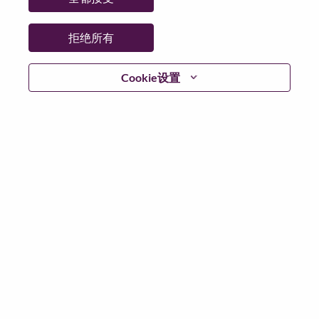
拒绝所有
登陆
Cookie设置
忘记密码了？
若你曾近期申请过我们的职位，你的电子邮箱将留存于
系统中；你可以选择“忘记密码”重新设定你的登入资料。
如遇上登录问题或无法注册为新用户时，请联系我们的
人力资源团队
hrsupport@lenovo.com
请在邮件的主题注
明“Application login issue”, 并提供你遇到的问题及截图。
我们会尽快与你联系。
我们非常荣幸和你分享我们全新的求职页面，你可以通
过全新的功能，随时查看你所申请的职位状态，订阅新
职位发布资讯，了解工作在联想的故事，及加入联想人
才社区。