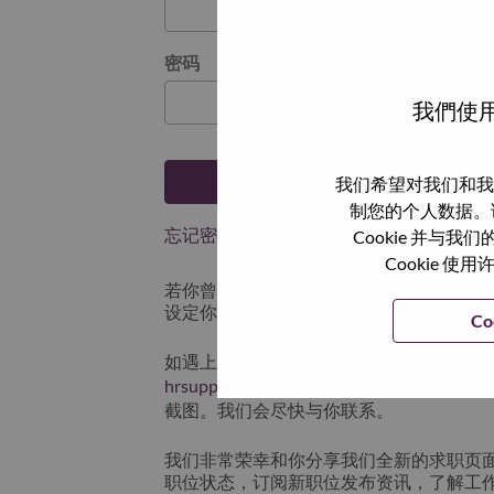
密码
我們使用
登陆
我们希望对我们和我
制您的个人数据。
忘记密码了？
Cookie 并
Cookie
若你曾近期申请过我们的职位，你的电子邮
设定你的登入资料。
Co
如遇上登录问题或无法注册为新用户时，
hrsupport@lenovo.com
请在邮件的主题注明“App
截图。我们会尽快与你联系。
我们非常荣幸和你分享我们全新的求职页
职位状态，订阅新职位发布资讯，了解工