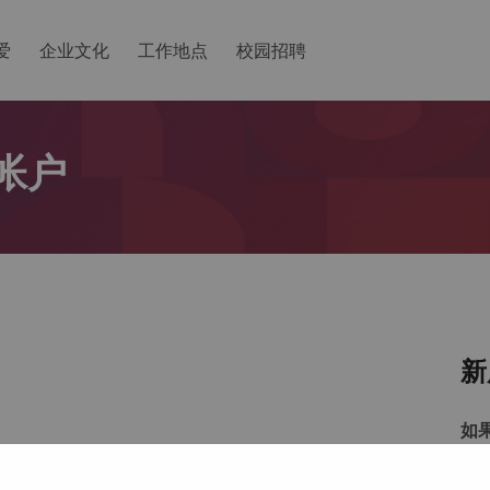
爱
企业文化
工作地点
校园招聘
帐户
新
如
以