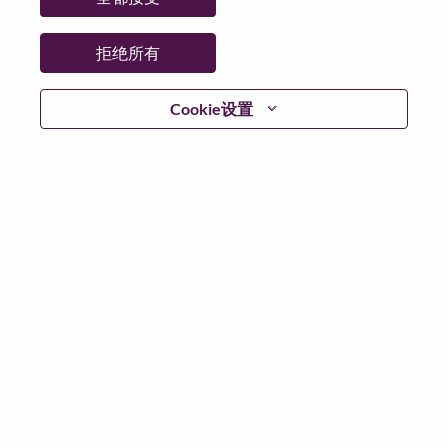
拒绝所有
登陆
Cookie设置
忘记密码了？
若你曾近期申请过我们的职位，你的电子邮箱将留存于
系统中；你可以选择“忘记密码”重新设定你的登入资料。
如遇上登录问题或无法注册为新用户时，请联系我们的
人力资源团队
hrsupport@lenovo.com
请在邮件的主题注
明“Application login issue”, 并提供你遇到的问题及截图。
我们会尽快与你联系。
我们非常荣幸和你分享我们全新的求职页面，你可以通
过全新的功能，随时查看你所申请的职位状态，订阅新
职位发布资讯，了解工作在联想的故事，及加入联想人
才社区。