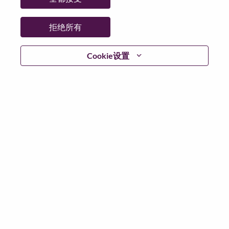
拒绝所有
登陆
Cookie设置
忘记密码了？
若你曾近期申请过我们的职位，你的电子邮箱将留存于
系统中；你可以选择“忘记密码”重新设定你的登入资料。
如遇上登录问题或无法注册为新用户时，请联系我们的
人力资源团队
hrsupport@lenovo.com
请在邮件的主题注
明“Application login issue”, 并提供你遇到的问题及截图。
我们会尽快与你联系。
我们非常荣幸和你分享我们全新的求职页面，你可以通
过全新的功能，随时查看你所申请的职位状态，订阅新
职位发布资讯，了解工作在联想的故事，及加入联想人
才社区。