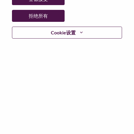
拒绝所有
登陆
Cookie设置
忘记密码了？
若你曾近期申请过我们的职位，你的电子邮箱将留存于
系统中；你可以选择“忘记密码”重新设定你的登入资料。
如遇上登录问题或无法注册为新用户时，请联系我们的
人力资源团队
hrsupport@lenovo.com
请在邮件的主题注
明“Application login issue”, 并提供你遇到的问题及截图。
我们会尽快与你联系。
我们非常荣幸和你分享我们全新的求职页面，你可以通
过全新的功能，随时查看你所申请的职位状态，订阅新
职位发布资讯，了解工作在联想的故事，及加入联想人
才社区。