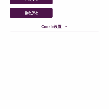
拒绝所有
登陆
Cookie设置
忘记密码了？
若你曾近期申请过我们的职位，你的电子邮箱将留存于
系统中；你可以选择“忘记密码”重新设定你的登入资料。
如遇上登录问题或无法注册为新用户时，请联系我们的
人力资源团队
hrsupport@lenovo.com
请在邮件的主题注
明“Application login issue”, 并提供你遇到的问题及截图。
我们会尽快与你联系。
我们非常荣幸和你分享我们全新的求职页面，你可以通
过全新的功能，随时查看你所申请的职位状态，订阅新
职位发布资讯，了解工作在联想的故事，及加入联想人
才社区。