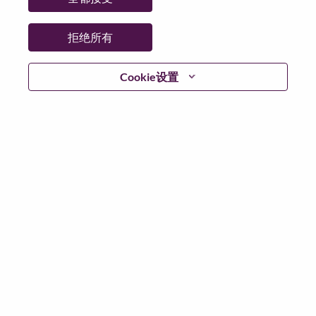
拒绝所有
不含简历
Cookie设置
已注册？
登录
根据适用此场景的数据保护法律以及联想的数据隐私原
则，我们请您在申请任何联想岗位或加入联想人才社区
之前，删除您的简历或个人信息中的所有敏感个人数据
敏感的个人数据包括但不限于：种族或民族；宗教或哲
学信仰；政治派别/观点；工会会员资格；健康数据；性
取向；性别认同；残障；背景调查；社会保障号码和类