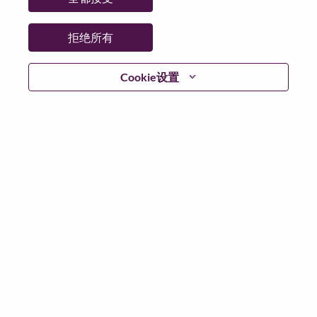
拒绝所有
不含简历
Cookie设置
已注册？
登录
根据适用此场景的数据保护法律以及联想的数据隐私原
则，我们请您在申请任何联想岗位或加入联想人才社区
之前，删除您的简历或个人信息中的所有敏感个人数据
敏感的个人数据包括但不限于：种族或民族；宗教或哲
学信仰；政治派别/观点；工会会员资格；健康数据；性
取向；性别认同；残障；背景调查；社会保障号码和类