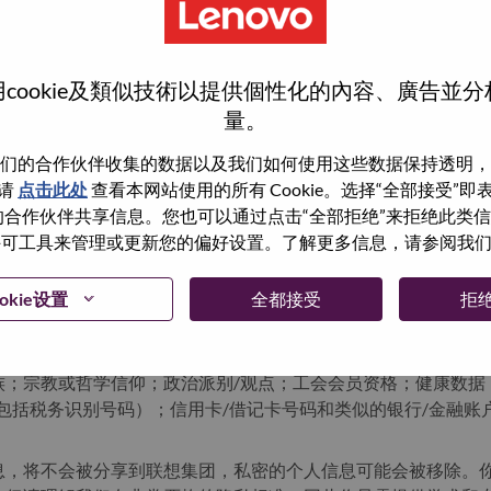
复制和粘贴
不含简历
cookie及類似技術以提供個性化的內容、廣告並
量。
已注册？
们的合作伙伴收集的数据以及我们如何使用这些数据保持透明，
请
点击此处
查看本网站使用的所有 Cookie。选择“全部接受”
与我们的合作伙伴共享信息。您也可以通过点击“全部拒绝”来拒绝此类
 使用许可工具来管理或更新您的偏好设置。了解更多信息，请参阅我
登录
okie设置
全都接受
拒
的数据隐私原则，我们请您在申请任何联想岗位或加入联想人才
族；宗教或哲学信仰；政治派别/观点；工会会员资格；健康数据
包括税务识别号码）；信用卡/借记卡号码和类似的银行/金融账
息，将不会被分享到联想集团，私密的个人信息可能会被移除。