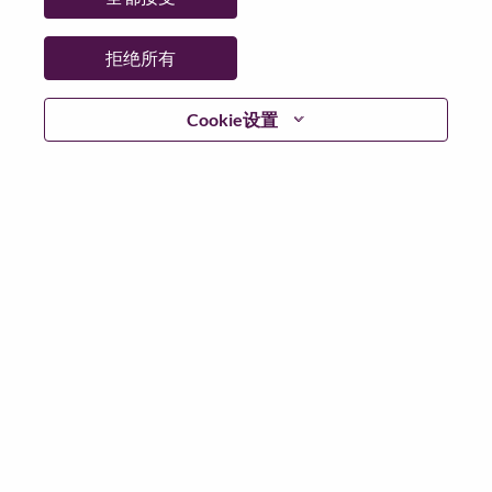
拒绝所有
不含简历
Cookie设置
已注册？
登录
根据适用此场景的数据保护法律以及联想的数据隐私原
则，我们请您在申请任何联想岗位或加入联想人才社区
之前，删除您的简历或个人信息中的所有敏感个人数据
敏感的个人数据包括但不限于：种族或民族；宗教或哲
学信仰；政治派别/观点；工会会员资格；健康数据；性
取向；性别认同；残障；背景调查；社会保障号码和类