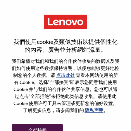
菜单
重置密码
我們使用cookie及類似技術以提供個性化
的內容、廣告並分析網站流量。
您确认要重置密码吗？
我们希望对我们和我们的合作伙伴收集的数据以及我
们如何使用这些数据保持透明，以便您能够更好地控
制您的个人数据。请
点击此处
查看本网站使用的所
Enter the email address associated with your
有 Cookie。选择“全部接受”即表示您同意我们使用
account, then click "Continue".
Cookie 并与我们的合作伙伴共享信息。您也可以通
过点击“全部拒绝”来拒绝此类信息收集。请使用此
我们将通过电子邮件向您发送一个链接以重
Cookie 使用许可工具来管理或更新您的偏好设置。
置您的密码。
了解更多信息，请参阅我们的
隐私声明
。
通过电子邮件重置密码
电子邮箱
*
全都接受