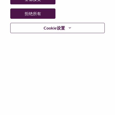
Global Product Manager – Workstation Graphics
美国, North Carolina, Morrisville
拒绝所有
职位编号: WD00101559
已发布 07-Aug-2026
Cookie设置
申请
分享
Engineer, Services Delivery
Services
中国香港, Hong Kong
职位编号: WD00102092
已发布 07-Aug-2026
申请
分享
Accounts Receivable Senior Coordinator