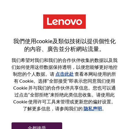
菜单
没有天花板的舞台
我們使用cookie及類似技術以提供個性化
的內容、廣告並分析網站流量。
不知道从哪里开始？
我们希望对我们和我们的合作伙伴收集的数据以及我
们如何使用这些数据保持透明，以便您能够更好地控
获取推荐
制您的个人数据。请
点击此处
查看本网站使用的所
有 Cookie。选择“全部接受”即表示您同意我们使用
搜索发布中的职位
Cookie 并与我们的合作伙伴共享信息。您也可以通
过点击“全部拒绝”来拒绝此类信息收集。请使用此
搜索发布中的职位
Cookie 使用许可工具来管理或更新您的偏好设置。
1-10 / 999+ jobs
了解更多信息，请参阅我们的
隐私声明
。
下一页 >>
排序按
全都接受