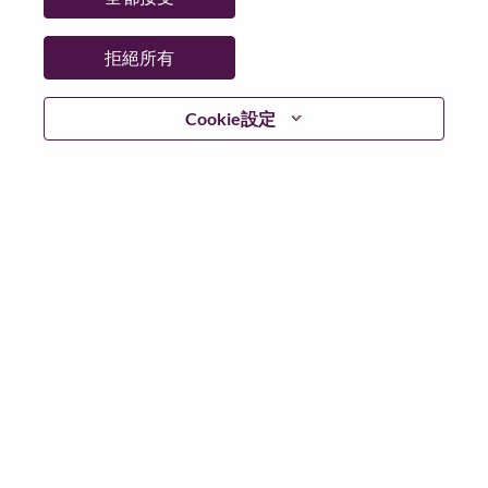
州/省/縣：
Wilayah Persekutuan Kuala Lumpur
城市：
Kuala Lumpur
拒絕所有
更多地點：
Malaysia
日期：
週一, 搜尋 2, 2026
Cookie設定
工作時間：
Full-time
Additional Locations
:
* Malaysia
在 Lenovo 工作的好處
We are Lenovo. We do what we say. We own what we do.
We WOW our customers.
Lenovo is a US$83 billion revenue global technology
powerhouse, ranked #153 in the Fortune Global 500, and
serving millions of customers every day in 180 markets.