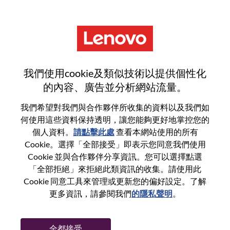
功能
2026 Campus Recruitment -
我們使用cookie及類似技術以提供個性化
Data & AI Engineer
的內容、廣告並分析網站流量。
我們希望對我們與合作夥伴所收集的資料以及我們如
何使用這些資料保持透明，讓您能夠更好地掌控您的
個人資料。
請點擊此處
查看本網站使用的所有
Cookie。選擇「全部接受」即表示您同意我們使用
一般信息
Cookie 並與合作夥伴分享資訊。您可以選擇點選
「全部拒絕」來拒絕此類資訊的收集。請使用此
Cookie 同意工具來管理或更新您的偏好設定。了解
參考編號
WD00094344
更多資訊，請參閱我們
的隱私聲明
。
職業領域：
資訊科技
國家/地區：
馬來西亞
全都接受