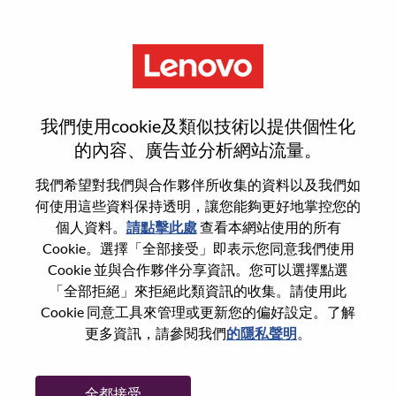
功能
游戏体验测试工程师
我們使用cookie及類似技術以提供個性化
的內容、廣告並分析網站流量。
我們希望對我們與合作夥伴所收集的資料以及我們如
何使用這些資料保持透明，讓您能夠更好地掌控您的
一般信息
個人資料。
請點擊此處
查看本網站使用的所有
Cookie。選擇「全部接受」即表示您同意我們使用
Cookie 並與合作夥伴分享資訊。您可以選擇點選
參考編號
100016968
「全部拒絕」來拒絕此類資訊的收集。請使用此
職業領域：
工程
Cookie 同意工具來管理或更新您的偏好設定。了解
國家/地區：
中國
更多資訊，請參閱我們
的隱私聲明
。
州/省/縣：
Hubei
城市：
武汉（Wuhan）
全都接受