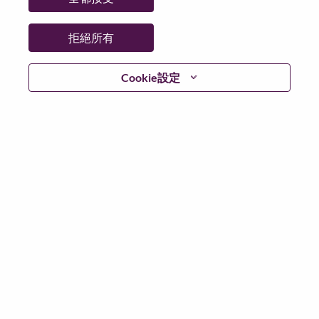
更多地點：
China
日期：
週三, 五月 20, 2026
拒絕所有
Additional Locations
:
* China
Cookie設定
在 Lenovo 工作的好處
We are Lenovo. We do what we say. We own what we do.
We WOW our customers.
Lenovo is a US$83 billion revenue global technology
powerhouse, ranked #153 in the Fortune Global 500, and
serving millions of customers every day in 180 markets.
Focused on a bold vision to deliver Smarter Technology
for All, Lenovo has built on its success as the world’s
largest PC company with a full-stack portfolio of AI-
enabled, AI-ready, and AI-optimized devices (PCs,