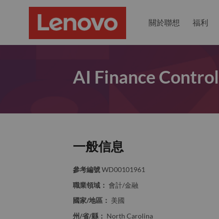
關於聯想
福利
AI Finance Control
一般信息
參考編號
WD00101961
職業領域：
會計/金融
國家/地區：
美國
州/省/縣：
North Carolina