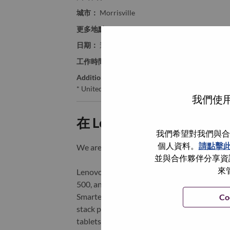
城市：
Morrisville
更多地點：
United States of America
日期：
週三, 七月 8, 2026
工作時間：
Full-time
Additional Locations
:
* United States of America - North Carolina - Mo
我們使用
在 Lenovo 工作的好處
我們希望對我們與合
個人資料。
請點擊
We are Lenovo. We do what we say. We o
並與合作夥伴分享資訊
來
Lenovo is a US$83 billion revenue global t
500, and serving millions of customers every
Smarter Technology for All, Lenovo has built
Co
stack portfolio of AI-enabled, AI-ready, an
tablets), infrastructure (server, storage, 