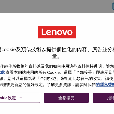
rrisville
cookie及類似技術以提供個性化的內容、廣告並
量。
作夥伴所收集的資料以及我們如何使用這些資料保持透明，讓您
此處
查看本網站使用的所有 Cookie。選擇「全部接受」即表示您同意
wn what we do. We WOW our customers.
。您可以選擇點選「全部拒絕」來拒絕此類資訊的收集。請使用此 
管理或更新您的偏好設定。了解更多資訊，請參閱我們
的隱私聲
echnology powerhouse, ranked #196 in the Fortune Global
 day in 180 markets. Focused on a bold vision to deliver
 on its success as the world’s largest PC company with a full-
okie設定
全都接受
拒
d AI-optimized devices (PCs, workstations, smartphones,
edge, high performance computing and software defined