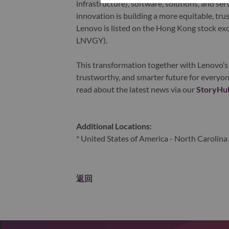
infrastructure), software, solutions, and s
innovation is building a more equitable, tr
Lenovo is listed on the Hong Kong stock e
LNVGY).
This transformation together with Lenovo’s 
trustworthy, and smarter future for everyon
read about the latest news via our
StoryHu
Additional Locations
:
* United States of America - North Carolina 
返回