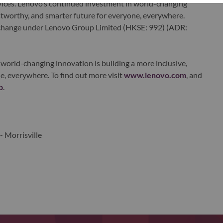
ervices. Lenovo’s continued investment in world-changing
ustworthy, and smarter future for everyone, everywhere.
xchange under Lenovo Group Limited (HKSE: 992) (ADR:
world-changing innovation is building a more inclusive,
e, everywhere. To find out more visit
www.lenovo.com
, and
b
.
- Morrisville