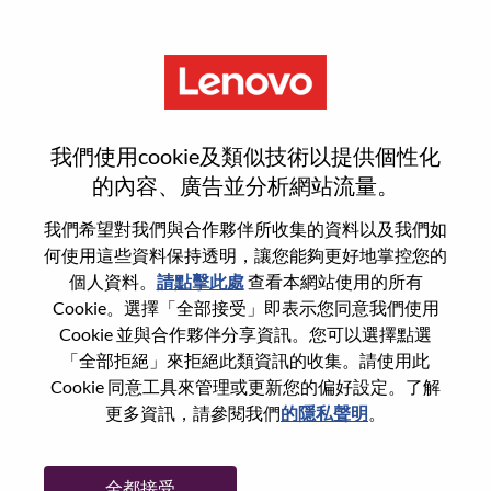
功能
AI Infra Engineer
我們使用cookie及類似技術以提供個性化
的內容、廣告並分析網站流量。
我們希望對我們與合作夥伴所收集的資料以及我們如
何使用這些資料保持透明，讓您能夠更好地掌控您的
一般信息
個人資料。
請點擊此處
查看本網站使用的所有
Cookie。選擇「全部接受」即表示您同意我們使用
Cookie 並與合作夥伴分享資訊。您可以選擇點選
參考編號
WD00098823
「全部拒絕」來拒絕此類資訊的收集。請使用此
職業領域：
研究/開發
Cookie 同意工具來管理或更新您的偏好設定。了解
國家/地區：
美國
更多資訊，請參閱我們
的隱私聲明
。
州/省/縣：
North Carolina
城市：
Morrisville
全都接受