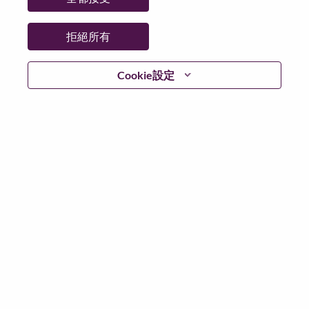
更多地點：
United States of America
日期：
週一, 五月 11, 2026
拒絕所有
工作時間：
Full-time
Cookie設定
Additional Locations
:
* United States of America - North Carolina - Morrisville
在 Lenovo 工作的好處
We are Lenovo. We do what we say. We own what we do.
We WOW our customers.
Lenovo is a US$83 billion revenue global technology
powerhouse, ranked #153 in the Fortune Global 500, and
serving millions of customers every day in 180 markets.
Focused on a bold vision to deliver Smarter Technology
for All, Lenovo has built on its success as the world’s