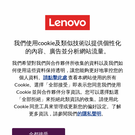
功能
AI Platform Engineer
我們使用cookie及類似技術以提供個性化
的內容、廣告並分析網站流量。
我們希望對我們與合作夥伴所收集的資料以及我們如
何使用這些資料保持透明，讓您能夠更好地掌控您的
一般信息
個人資料。
請點擊此處
查看本網站使用的所有
Cookie。選擇「全部接受」即表示您同意我們使用
Cookie 並與合作夥伴分享資訊。您可以選擇點選
參考編號
WD00099450
「全部拒絕」來拒絕此類資訊的收集。請使用此
職業領域：
人工智能
Cookie 同意工具來管理或更新您的偏好設定。了解
國家/地區：
斯洛伐克
更多資訊，請參閱我們
的隱私聲明
。
州/省/縣：
Bratislavský kraj
城市：
Mobile
全都接受