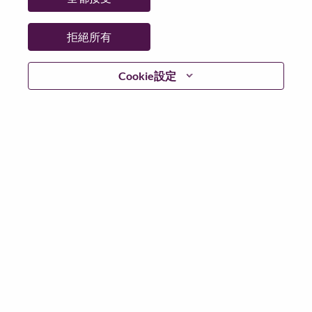
更多地點：
Slovakia
日期：
週一, 五月 25, 2026
拒絕所有
工作時間：
Full-time
Cookie設定
Additional Locations
:
* Slovakia
在 Lenovo 工作的好處
We are Lenovo. We do what we say. We own what we do.
We WOW our customers.
Lenovo is a US$83 billion revenue global technology
powerhouse, ranked #153 in the Fortune Global 500, and
serving millions of customers every day in 180 markets.
Focused on a bold vision to deliver Smarter Technology
for All, Lenovo has built on its success as the world’s