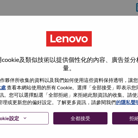
cookie及類似技術以提供個性化的內容、廣告並
量。
作夥伴所收集的資料以及我們如何使用這些資料保持透明，讓您
此處
查看本網站使用的所有 Cookie。選擇「全部接受」即表示您同意
wn what we do. We WOW our customers.
。您可以選擇點選「全部拒絕」來拒絕此類資訊的收集。請使用此 
管理或更新您的偏好設定。了解更多資訊，請參閱我們
的隱私聲
echnology powerhouse, ranked #153 in the Fortune Global
 day in 180 markets. Focused on a bold vision to deliver
 on its success as the world’s largest PC company with a full-
okie設定
全都接受
拒
d AI-optimized devices (PCs, workstations, smartphones,
edge, high performance computing and software defined