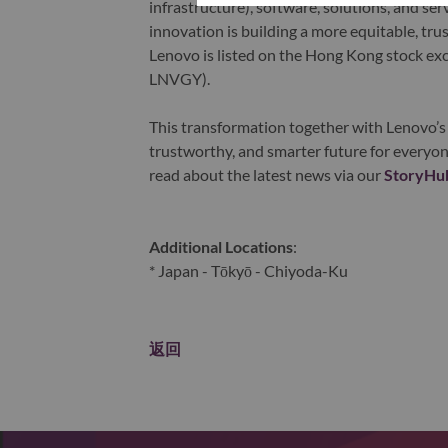
infrastructure), software, solutions, and s
innovation is building a more equitable, tr
Lenovo is listed on the Hong Kong stock e
LNVGY).
This transformation together with Lenovo’s 
trustworthy, and smarter future for everyon
read about the latest news via our
StoryHu
Additional Locations
:
* Japan - Tōkyō - Chiyoda-Ku
返回