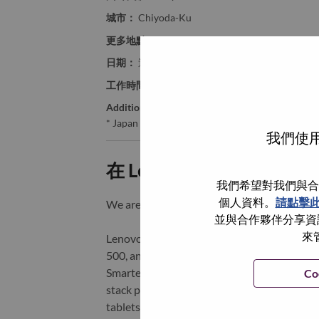
城市：
Chiyoda-Ku
更多地點：
Japan
日期：
週三, 六月 24, 2026
工作時間：
Full-time
Additional Locations
:
* Japan - Tōkyō - Chiyoda-Ku
我們使用
在 Lenovo 工作的好處
我們希望對我們與合
個人資料。
請點擊
We are Lenovo. We do what we say. We o
並與合作夥伴分享資訊
來
Lenovo is a US$83 billion revenue global t
500, and serving millions of customers every
Smarter Technology for All, Lenovo has built
Co
stack portfolio of AI-enabled, AI-ready, an
tablets), infrastructure (server, storage, 