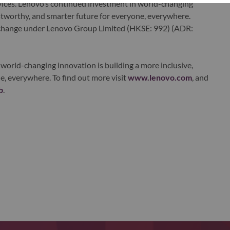
ervices. Lenovo’s continued investment in world-changing
ustworthy, and smarter future for everyone, everywhere.
xchange under Lenovo Group Limited (HKSE: 992) (ADR:
world-changing innovation is building a more inclusive,
e, everywhere. To find out more visit
www.lenovo.com
, and
b
.