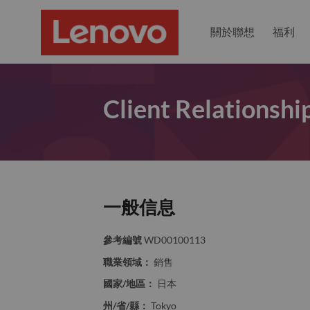
關於聯想
福利
Client Relationsh
一般信息
參考編號
WD00100113
職業領域：
銷售
國家/地區：
日本
州/省/縣：
Tokyo