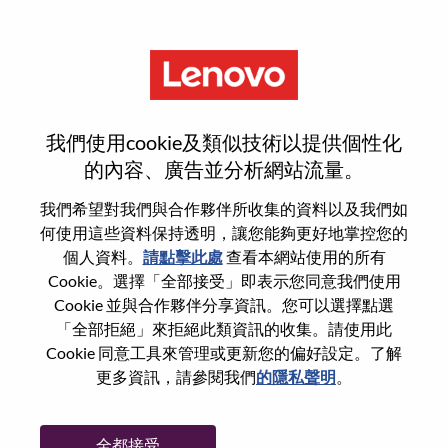
功能
Advisory Software Engineer
我們使用cookie及類似技術以提供個性化
的內容、廣告並分析網站流量。
我們希望對我們與合作夥伴所收集的資料以及我們如
何使用這些資料保持透明，讓您能夠更好地掌控您的
一般信息
個人資料。
請點擊此處
查看本網站使用的所有
Cookie。選擇「全部接受」即表示您同意我們使用
Cookie 並與合作夥伴分享資訊。您可以選擇點選
參考編號
WD00100665
「全部拒絕」來拒絕此類資訊的收集。請使用此
職業領域：
軟體工程
Cookie 同意工具來管理或更新您的偏好設定。了解
國家/地區：
羅馬尼亞
更多資訊，請參閱我們
的隱私聲明
。
城市：
Bucharest
更多地點：
Romania
全都接受