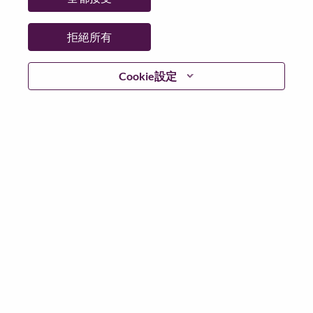
日期：
週五, 七月 24, 2026
工作時間：
Full-time
拒絕所有
Additional Locations
:
* Romania
Cookie設定
在 Lenovo 工作的好處
We are Lenovo. We do what we say. We own what we do.
We WOW our customers.
Lenovo is a US$83 billion revenue global technology
powerhouse, ranked #153 in the Fortune Global 500, and
serving millions of customers every day in 180 markets.
Focused on a bold vision to deliver Smarter Technology
for All, Lenovo has built on its success as the world’s
largest PC company with a full-stack portfolio of AI-
enabled, AI-ready, and AI-optimized devices (PCs,