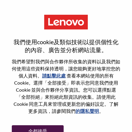
功能
Advisory UX Designer -
我們使用cookie及類似技術以提供個性化
Conversation Experience
的內容、廣告並分析網站流量。
我們希望對我們與合作夥伴所收集的資料以及我們如
何使用這些資料保持透明，讓您能夠更好地掌控您的
個人資料。
請點擊此處
查看本網站使用的所有
Cookie。選擇「全部接受」即表示您同意我們使用
一般信息
Cookie 並與合作夥伴分享資訊。您可以選擇點選
「全部拒絕」來拒絕此類資訊的收集。請使用此
Cookie 同意工具來管理或更新您的偏好設定。了解
參考編號
WD00099028
更多資訊，請參閱我們
的隱私聲明
。
職業領域：
硬體工程
國家/地區：
美國
全都接受