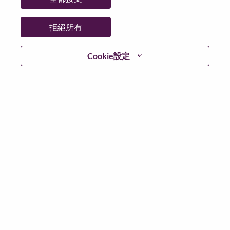
州/省/縣：
North Carolina
城市：
Morrisville
拒絕所有
更多地點：
United States of America
日期：
週二, 五月 19, 2026
Cookie設定
工作時間：
Full-time
Additional Locations
:
* United States of America - North Carolina - Morrisville
在 Lenovo 工作的好處
We are Lenovo. We do what we say. We own what we do.
We WOW our customers.
Lenovo is a US$83 billion revenue global technology
powerhouse, ranked #153 in the Fortune Global 500, and
serving millions of customers every day in 180 markets.