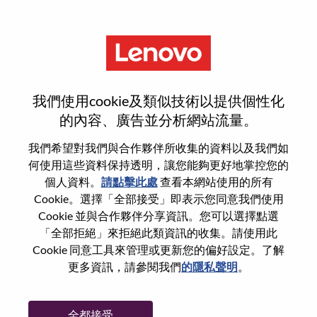
功能
Alternance - Assistant(e)
我們使用cookie及類似技術以提供個性化
Commercial Secteur Privé
的內容、廣告並分析網站流量。
我們希望對我們與合作夥伴所收集的資料以及我們如
何使用這些資料保持透明，讓您能夠更好地掌控您的
個人資料。
請點擊此處
查看本網站使用的所有
Cookie。選擇「全部接受」即表示您同意我們使用
一般信息
Cookie 並與合作夥伴分享資訊。您可以選擇點選
「全部拒絕」來拒絕此類資訊的收集。請使用此
Cookie 同意工具來管理或更新您的偏好設定。了解
參考編號
WD00099010
更多資訊，請參閱我們
的隱私聲明
。
職業領域：
銷售
國家/地區：
法國
全都接受