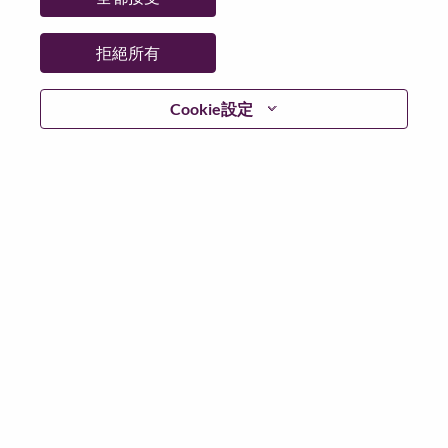
州/省/縣：
Hauts-de-Seine
城市：
Rueil-Malmaison
拒絕所有
更多地點：
France
日期：
週二, 五月 26, 2026
Cookie設定
工作時間：
Full-time
Additional Locations
:
* France - Hauts-de-Seine - Rueil-Malmaison
在 Lenovo 工作的好處
We are Lenovo. We do what we say. We own what we do.
We WOW our customers.
Lenovo is a US$83 billion revenue global technology
powerhouse, ranked #196 in the Fortune Global 500, and
serving millions of customers every day in 180 markets.