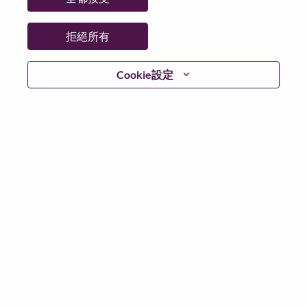
更多地點：
Brazil
日期：
週二, 六月 23, 2026
拒絕所有
工作時間：
Full-time
Cookie設定
Additional Locations
:
* Brazil - São Paulo - São Paulo
* Brazil - São Paulo - Sao Paulo
在 Lenovo 工作的好處
We are Lenovo. We do what we say. We own what we do.
We WOW our customers.
Lenovo is a US$83 billion revenue global technology
powerhouse, ranked #153 in the Fortune Global 500, and
serving millions of customers every day in 180 markets.
Focused on a bold vision to deliver Smarter Technology
for All, Lenovo has built on its success as the world’s