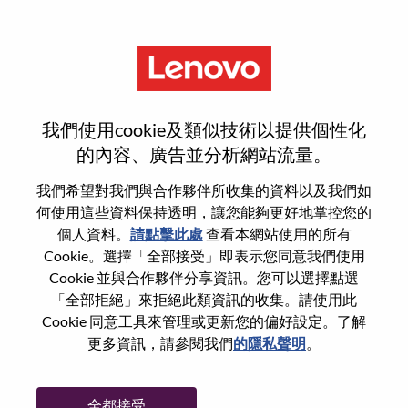
功能
Analista De Suporte A Venda Pl
我們使用cookie及類似技術以提供個性化
的內容、廣告並分析網站流量。
我們希望對我們與合作夥伴所收集的資料以及我們如
何使用這些資料保持透明，讓您能夠更好地掌控您的
一般信息
個人資料。
請點擊此處
查看本網站使用的所有
Cookie。選擇「全部接受」即表示您同意我們使用
Cookie 並與合作夥伴分享資訊。您可以選擇點選
參考編號
WD00097483
「全部拒絕」來拒絕此類資訊的收集。請使用此
職業領域：
銷售支援
Cookie 同意工具來管理或更新您的偏好設定。了解
國家/地區：
巴西
更多資訊，請參閱我們
的隱私聲明
。
州/省/縣：
São Paulo
城市：
Sao Paulo
全都接受